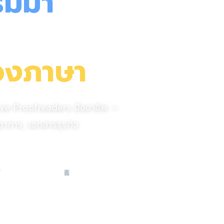
มม่า
กฤษ
ของภาษา
ive Proofreaders มืออาชีพ —
ชาการ, เอกสารธุรกิจ
ออกใบรับรองได้
ออกใบกำกับภาษีได้