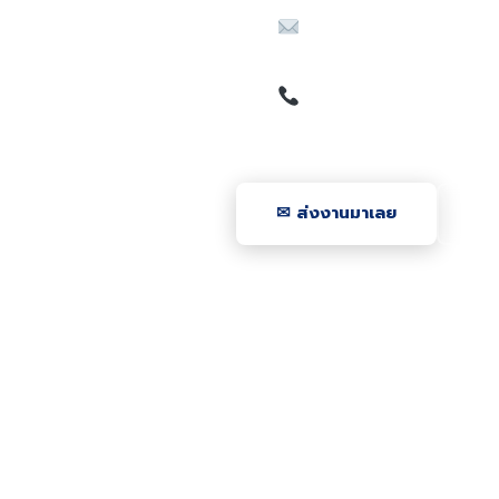
Email
translationfind@gmai
โทร
087-831-4785
✉ ส่งงานมาเลย
ดูร